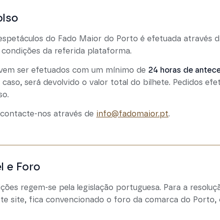
olso
 espetáculos do Fado Maior do Porto é efetuada através 
 condições da referida plataforma.
evem ser efetuados com um mínimo de
24 horas de antec
 caso, será devolvido o valor total do bilhete. Pedidos e
so.
, contacte-nos através de
info@fadomaior.pt
.
l e Foro
ões regem-se pela legislação portuguesa. Para a resolução
ste site, fica convencionado o foro da comarca do Porto,